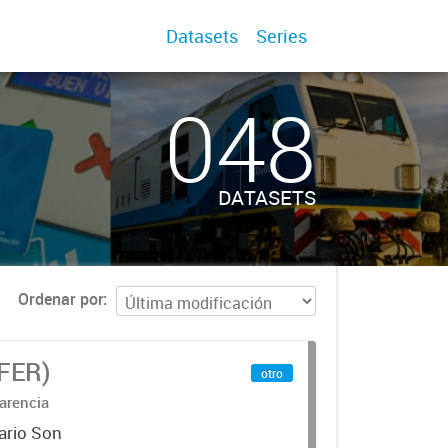
Datasets
Series
048
DATASETS
Ordenar por
IFER)
otro
arencia
ario Son