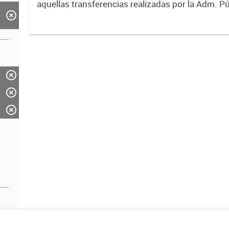
aquellas transferencias realizadas por la Adm. Pú
empresas o consumidores, para permitir que de
servicios sean provistos...