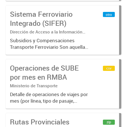
Sistema Ferroviario
otro
Integrado (SIFER)
Dirección de Acceso a la Información
Pública y Transparencia
Subsidios y Compensaciones
Transporte Ferroviario Son aquellas
transferencias realizadas por la
Adm. Pública a empresas o
Operaciones de SUBE
consumidores, para permitir que
csv
determinados servicios sean
por mes en RMBA
provistos...
Ministerio de Transporte
Detalle de operaciones de viajes por
mes (por línea, tipo de pasaje,
empresa y modo), 2016/2019
Rutas Provinciales
zip