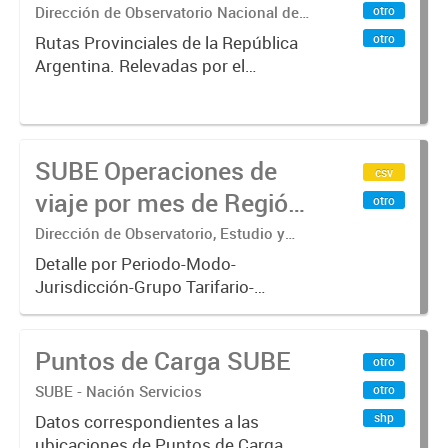
Dirección de Observatorio Nacional de
otro
Transporte
otro
Rutas Provinciales de la República
Argentina. Relevadas por el
Instituto Geográfico Nacional. Año
2016.-
SUBE Operaciones de
csv
viaje por mes de Región
otro
Metropolitana de
Dirección de Observatorio, Estudio y
Sistemas – Ministerio de Transporte
Buenos Aires
Detalle por Periodo-Modo-
Jurisdicción-Grupo Tarifario-
Empresa-Línea-Tipo de
Pasaje.x000D Datos de operaciones
Puntos de Carga SUBE
de viajes del sistema único de
otro
boleto electrónico(SUBE) para el
SUBE - Nación Servicios
otro
periodo registrado...
shp
Datos correspondientes a las
ubicaciones de Puntos de Carga