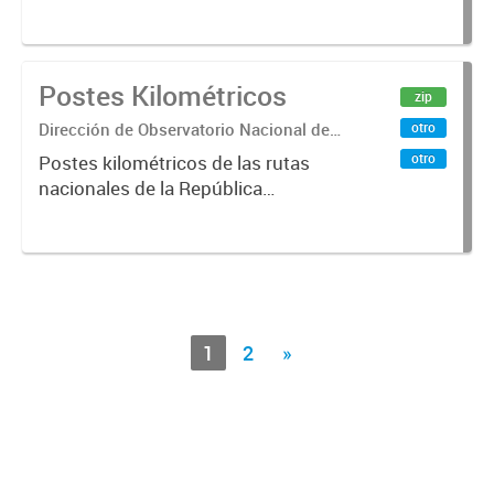
la Dirección Nacional de Vialidad.
Año 2019 .-
Postes Kilométricos
zip
Dirección de Observatorio Nacional de
otro
Transporte
otro
Postes kilométricos de las rutas
nacionales de la República
Argentina. Relevados por la
Dirección Nacional de Vialidad. Año
2019 .-
1
2
»