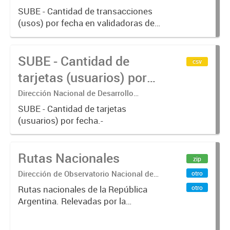
Tecnológico - Ministerio de Transporte.
SUBE - Cantidad de transacciones
(usos) por fecha en validadoras de
la red SUBE.
SUBE - Cantidad de
csv
tarjetas (usuarios) por
fecha
Dirección Nacional de Desarrollo
Tecnológico - Ministerio de Transporte.
SUBE - Cantidad de tarjetas
(usuarios) por fecha.-
Rutas Nacionales
zip
Dirección de Observatorio Nacional de
otro
Transporte
otro
Rutas nacionales de la República
Argentina. Relevadas por la
Dirección Nacional de Vialidad.