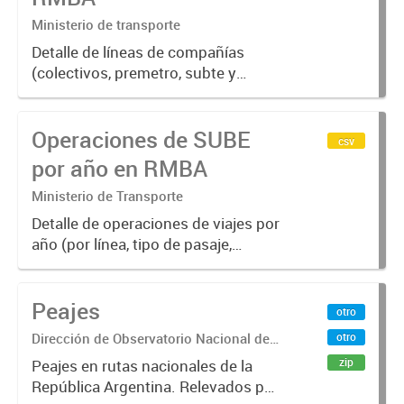
Ministerio de transporte
Detalle de líneas de compañías
(colectivos, premetro, subte y
trenes) agrupadas por jurisdicción
Nacional, Provincial y Municipal
Operaciones de SUBE
csv
por año en RMBA
Ministerio de Transporte
Detalle de operaciones de viajes por
año (por línea, tipo de pasaje,
empresa y modo)
Peajes
otro
Dirección de Observatorio Nacional de
otro
Transporte
zip
Peajes en rutas nacionales de la
República Argentina. Relevados por