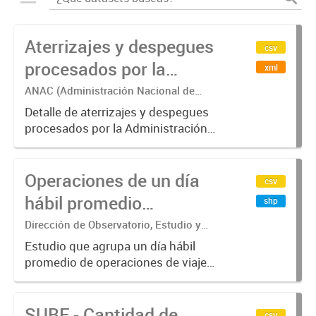
Aterrizajes y despegues
csv
procesados por la
xml
Administración Nacional
ANAC (Administración Nacional de
Aviación Civil)
de Aviación Civil (ANAC)
Detalle de aterrizajes y despegues
procesados por la Administración
Nacional de Aviación Civil.-
Operaciones de un día
csv
hábil promedio
shp
agregados en
Dirección de Observatorio, Estudio y
Sistemas – Ministerio de Transporte
hexágonos, por Modo de
Estudio que agrupa un día hábil
promedio de operaciones de viajes
transporte y Hora
del sistema único de boleto
electrónico (SUBE) para líneas de
SUBE - Cantidad de
transporte urbano de pasajeros de
csv