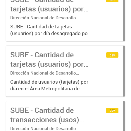
RMBA incluyendo trenes,
tarjetas (usuarios) por
subterráneos,...
día.
Dirección Nacional de Desarrollo
Tecnológico - Ministerio de Transporte.
SUBE - Cantidad de tarjetas
(usuarios) por día desagregado por
modo de transporte.
SUBE - Cantidad de
csv
tarjetas (usuarios) por
día en AMBA.
Dirección Nacional de Desarrollo
Tecnológico - Ministerio de Transporte.
Cantidad de usuarios (tarjetas) por
día en el Área Metropolitana de
Buenos Aires desagregado por
modo de transporte.
SUBE - Cantidad de
csv
transacciones (usos)
por fecha
Dirección Nacional de Desarrollo