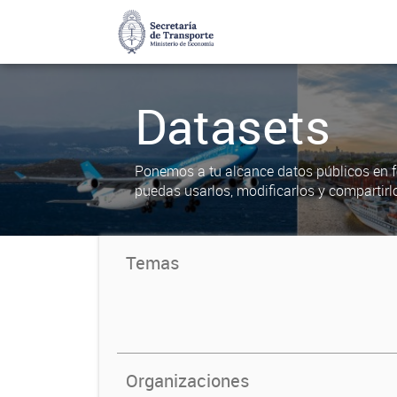
Datasets
Ponemos a tu alcance datos públicos en f
puedas usarlos, modificarlos y compartirl
Temas
Organizaciones