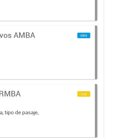
tivos AMBA
otro
n RMBA
csv
a, tipo de pasaje,