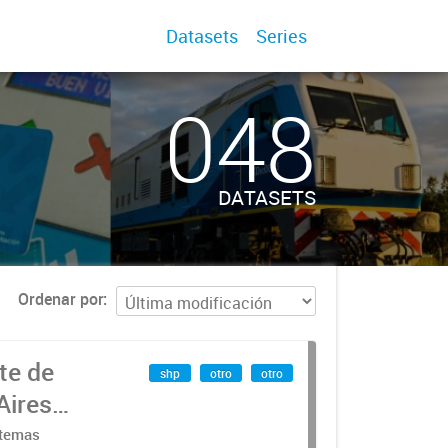
Datasets
Series
048
DATASETS
Ordenar por
te de
shp
otro
otro
Aires
stemas