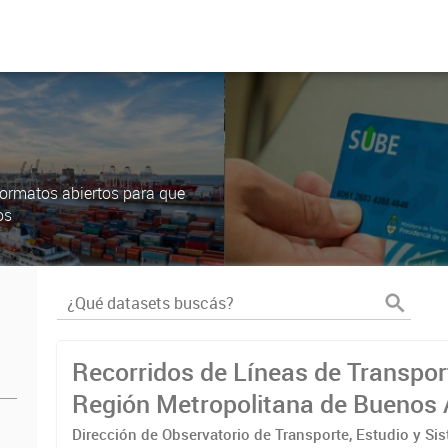
ormatos abiertos para que
os
Recorridos de Líneas de Transpor
Región Metropolitana de Buenos 
(RMBA)
Dirección de Observatorio de Transporte, Estudio y Si