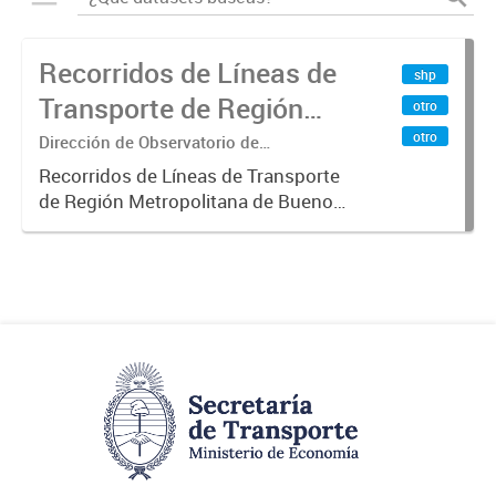
Recorridos de Líneas de
shp
Transporte de Región
otro
Metropolitana de
otro
Dirección de Observatorio de
Transporte, Estudio y Sistemas
Buenos Aires (RMBA)
Recorridos de Líneas de Transporte
de Región Metropolitana de Buenos
Aires (RMBA).-