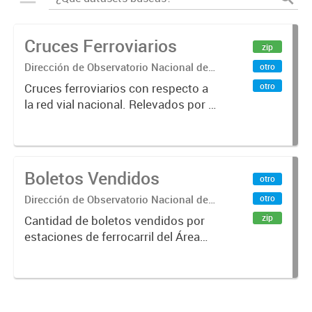
Cruces Ferroviarios
zip
Dirección de Observatorio Nacional de
otro
Transporte
otro
Cruces ferroviarios con respecto a
la red vial nacional. Relevados por la
Dirección Nacional de Vialidad. Año
2016.
Boletos Vendidos
otro
Dirección de Observatorio Nacional de
otro
Transporte
zip
Cantidad de boletos vendidos por
estaciones de ferrocarril del Área
Metropolitana de Buenos Aires
(AMBA), desde 1996 hasta 2015.
Fuente: Sig Planificación. Año
2014.x000D