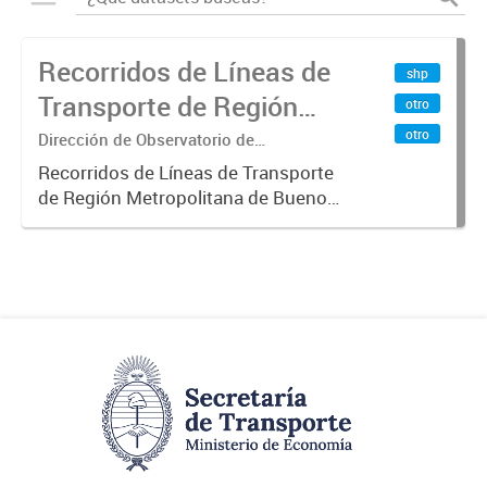
Recorridos de Líneas de
shp
Transporte de Región
otro
Metropolitana de
otro
Dirección de Observatorio de
Transporte, Estudio y Sistemas
Buenos Aires (RMBA)
Recorridos de Líneas de Transporte
de Región Metropolitana de Buenos
Aires (RMBA).-