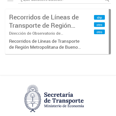
Recorridos de Líneas de
shp
Transporte de Región
otro
Metropolitana de
otro
Dirección de Observatorio de
Transporte, Estudio y Sistemas
Buenos Aires (RMBA)
Recorridos de Líneas de Transporte
de Región Metropolitana de Buenos
Aires (RMBA).-