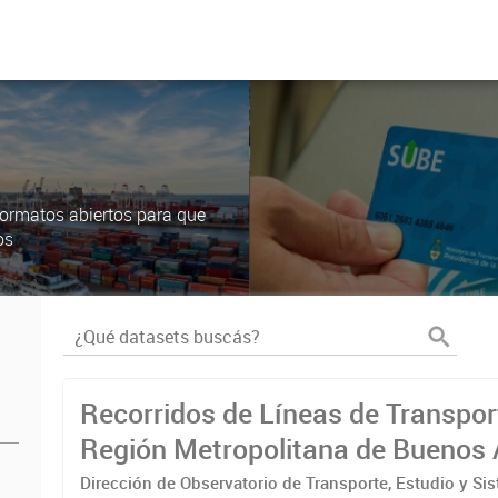
ormatos abiertos para que
os
Recorridos de Líneas de Transpor
Región Metropolitana de Buenos 
(RMBA)
Dirección de Observatorio de Transporte, Estudio y Si