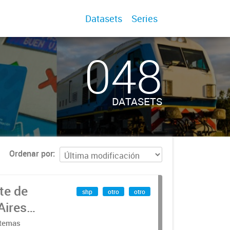
Datasets
Series
048
DATASETS
Ordenar por
te de
shp
otro
otro
Aires
stemas