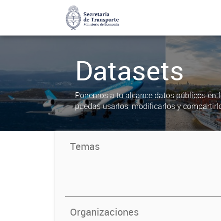
Datasets
Ponemos a tu alcance datos públicos en f
puedas usarlos, modificarlos y compartirl
Temas
Organizaciones