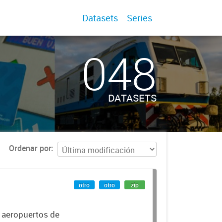
Datasets
Series
048
DATASETS
Ordenar por
otro
otro
zip
r aeropuertos de