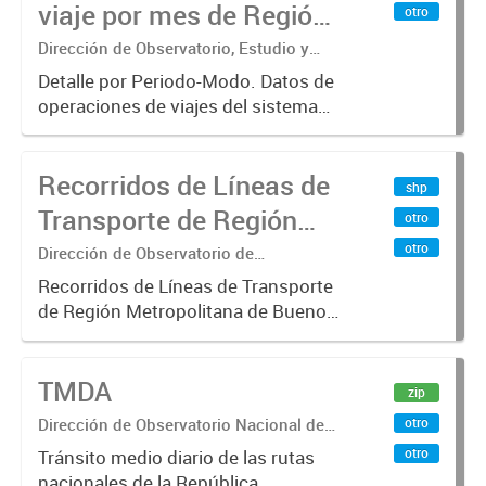
viaje por mes de Región
otro
01/01/2013 hasta...
Metropolitana de
Dirección de Observatorio, Estudio y
Sistemas – Ministerio de Transporte
Buenos Aires, agregado
Detalle por Periodo-Modo. Datos de
operaciones de viajes del sistema
por Periodo-Modo
único de boleto electrónico(SUBE)
para el periodo registrado desde
Recorridos de Líneas de
01/01/2013 hasta 30/06/2019 para
shp
líneas de transporte urbano...
Transporte de Región
otro
Metropolitana de
otro
Dirección de Observatorio de
Transporte, Estudio y Sistemas
Buenos Aires (RMBA)
Recorridos de Líneas de Transporte
de Región Metropolitana de Buenos
Aires (RMBA).-
TMDA
zip
Dirección de Observatorio Nacional de
otro
Transporte
otro
Tránsito medio diario de las rutas
nacionales de la República