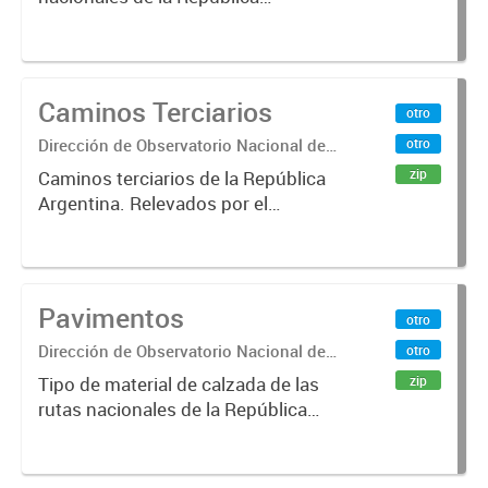
Argentina. Relevado por la
Dirección Nacional de Vialidad. Año
2017.
Caminos Terciarios
otro
Dirección de Observatorio Nacional de
otro
Transporte
zip
Caminos terciarios de la República
Argentina. Relevados por el
Instituto Geográfico Nacional. Año
2016.
Pavimentos
otro
Dirección de Observatorio Nacional de
otro
Transporte
zip
Tipo de material de calzada de las
rutas nacionales de la República
Argentina. Relevado por la
Dirección Nacional de Vialidad. Año
2019.