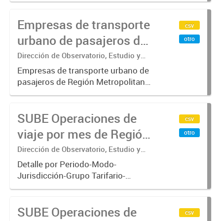
incluyendo trenes, subterráneo, pre
Empresas de transporte
metro y colectivos. Empresas que
csv
operan con SUBE .-
urbano de pasajeros de
otro
Región Metropolitana de
Dirección de Observatorio, Estudio y
Sistemas – Ministerio de Transporte
Buenos Aires - SUBE
Empresas de transporte urbano de
pasajeros de Región Metropolitana
de Buenos Aires incluyendo trenes,
subterráneo, pre metro y colectivos.
SUBE Operaciones de
Empresas que operan con
csv
SUBE_x000D_ .-
viaje por mes de Región
otro
Metropolitana de
Dirección de Observatorio, Estudio y
Sistemas – Ministerio de Transporte
Buenos Aires, agregado
Detalle por Periodo-Modo-
Jurisdicción-Grupo Tarifario-
Empresa-Línea. Datos de
operaciones de viajes del sistema
SUBE Operaciones de
único de boleto electrónico(SUBE)
csv
para el periodo registrado desde