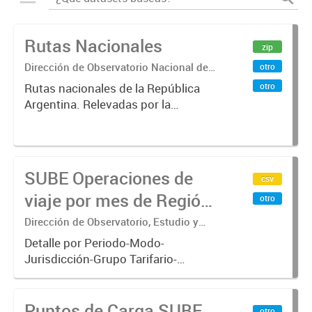
Rutas Nacionales
zip
Dirección de Observatorio Nacional de
otro
Transporte
otro
Rutas nacionales de la República
Argentina. Relevadas por la
Dirección Nacional de Vialidad.
SUBE Operaciones de
csv
viaje por mes de Región
otro
Metropolitana de
Dirección de Observatorio, Estudio y
Sistemas – Ministerio de Transporte
Buenos Aires
Detalle por Periodo-Modo-
Jurisdicción-Grupo Tarifario-
Empresa-Línea-Tipo de
Pasaje.x000D Datos de operaciones
Puntos de Carga SUBE
de viajes del sistema único de
otro