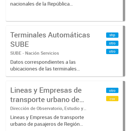
nacionales de la República
Argentina. Relevados por la
Dirección Nacional de Vialidad. Año
2019 .-
Terminales Automáticas
shp
SUBE
otro
otro
SUBE - Nación Servicios
Datos correspondientes a las
ubicaciones de las terminales
automáticas de auto servicio (TAS)
SUBE_x000D_ Terminales activos
Lineas y Empresas de
vigentes al 01/10/2019.-
otro
transporte urbano de
csv
pasajeros de Región
Dirección de Observatorio, Estudio y
Sistemas – Ministerio de Transporte
Metropolitana de
Lineas y Empresas de transporte
urbano de pasajeros de Región
Buenos Aires - SUBE
Metropolitana de Buenos Aires