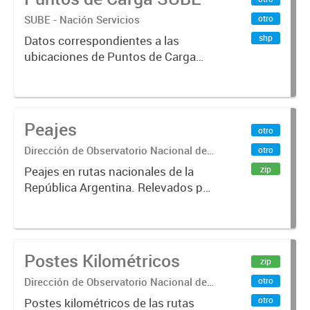
boleto electrónico(SUBE) para el
SUBE - Nación Servicios
otro
periodo registrado...
shp
Datos correspondientes a las
ubicaciones de Puntos de Carga
SUBE activos vigentes al
01/10/2019.-
Peajes
otro
Dirección de Observatorio Nacional de
otro
Transporte
zip
Peajes en rutas nacionales de la
República Argentina. Relevados por
la Dirección Nacional de Vialidad.
Año 2019 .-
Postes Kilométricos
zip
Dirección de Observatorio Nacional de
otro
Transporte
otro
Postes kilométricos de las rutas