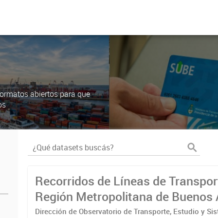
ormatos abiertos para que
os
Recorridos de Líneas de Transpor
Región Metropolitana de Buenos 
(RMBA)
Dirección de Observatorio de Transporte, Estudio y Si