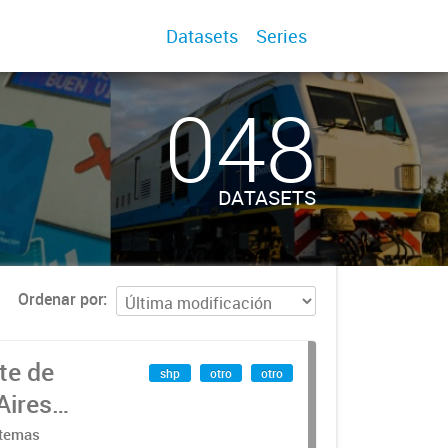
Datasets
Series
048
DATASETS
Ordenar por
te de
shp
otro
otro
Aires
stemas