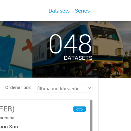
Datasets
Series
048
DATASETS
Ordenar por
IFER)
otro
arencia
ario Son