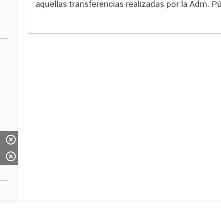
aquellas transferencias realizadas por la Adm. Pú
empresas o consumidores, para permitir que de
servicios sean provistos...