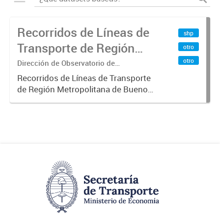
Recorridos de Líneas de
shp
Transporte de Región
otro
Metropolitana de
otro
Dirección de Observatorio de
Transporte, Estudio y Sistemas
Buenos Aires (RMBA)
Recorridos de Líneas de Transporte
de Región Metropolitana de Buenos
Aires (RMBA).-