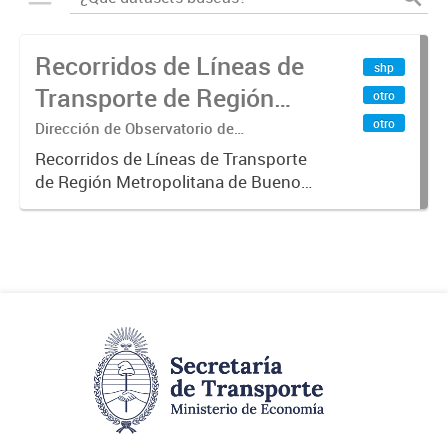
Recorridos de Líneas de
shp
Transporte de Región
otro
Metropolitana de
otro
Dirección de Observatorio de
Transporte, Estudio y Sistemas
Buenos Aires (RMBA)
Recorridos de Líneas de Transporte
de Región Metropolitana de Buenos
Aires (RMBA).-