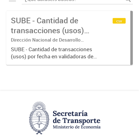
SUBE - Cantidad de
csv
transacciones (usos)
por fecha
Dirección Nacional de Desarrollo
Tecnológico - Ministerio de Transporte.
SUBE - Cantidad de transacciones
(usos) por fecha en validadoras de
la red SUBE.