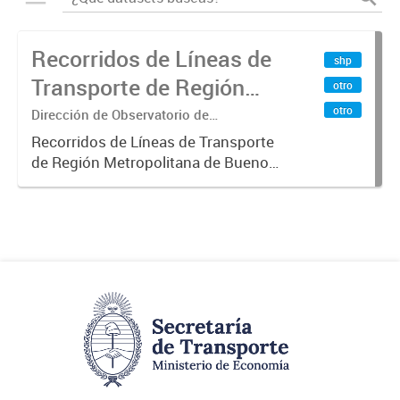
Recorridos de Líneas de
shp
Transporte de Región
otro
Metropolitana de
otro
Dirección de Observatorio de
Transporte, Estudio y Sistemas
Buenos Aires (RMBA)
Recorridos de Líneas de Transporte
de Región Metropolitana de Buenos
Aires (RMBA).-