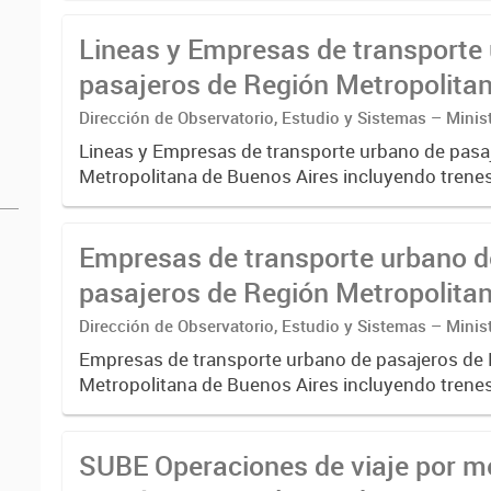
Lineas y Empresas de transporte
pasajeros de Región Metropolita
Buenos Aires - SUBE
Dirección de Observatorio, Estudio y Sistemas – Minis
Transporte
Lineas y Empresas de transporte urbano de pasa
Metropolitana de Buenos Aires incluyendo trenes
pre metro y colectivos. Empresas que operan co
Empresas de transporte urbano d
pasajeros de Región Metropolita
Buenos Aires - SUBE
Dirección de Observatorio, Estudio y Sistemas – Minis
Transporte
Empresas de transporte urbano de pasajeros de
Metropolitana de Buenos Aires incluyendo trenes
pre metro y colectivos. Empresas que operan 
.-
SUBE Operaciones de viaje por m