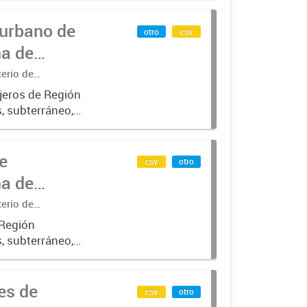
 urbano de
otro
csv
na de
terio de
jeros de Región
, subterráneo,
n SUBE .-
e
csv
otro
na de
terio de
 Región
, subterráneo,
con SUBE_x000D_
es de
csv
otro