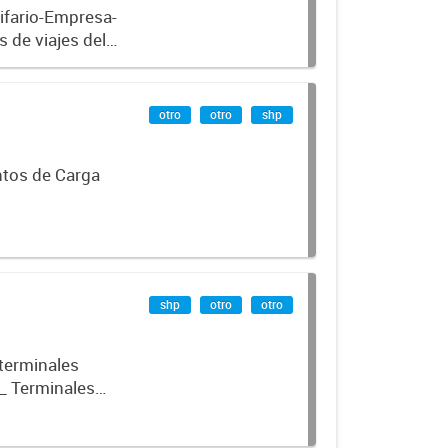
ifario-Empresa-
 de viajes del
el periodo
otro
otro
shp
ntos de Carga
shp
otro
otro
 terminales
_ Terminales