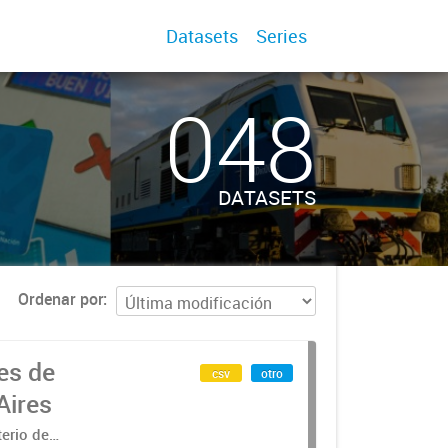
Datasets
Series
048
DATASETS
Ordenar por
es de
csv
otro
Aires
terio de