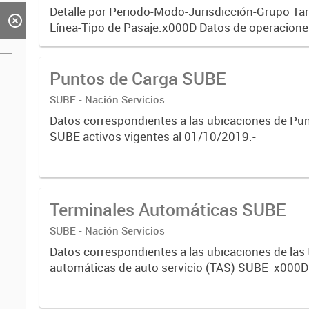
Transporte
Detalle por Periodo-Modo-Jurisdicción-Grupo Tar
Línea-Tipo de Pasaje.x000D Datos de operaciones
sistema único de boleto electrónico(SUBE) para 
registrado...
Puntos de Carga SUBE
SUBE - Nación Servicios
Datos correspondientes a las ubicaciones de Pu
SUBE activos vigentes al 01/10/2019.-
Terminales Automáticas SUBE
SUBE - Nación Servicios
Datos correspondientes a las ubicaciones de las
automáticas de auto servicio (TAS) SUBE_x000D
activos vigentes al 01/10/2019.-