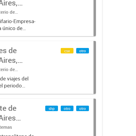
ires,
terio de
ifario-Empresa-
a único de
rado desde
es de
csv
otro
ires,
terio de
de viajes del
el periodo
para líneas de
te de
shp
otro
otro
Aires
stemas