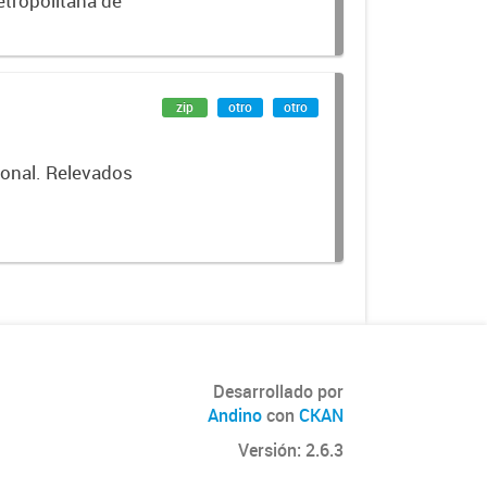
etropolitana de
zip
otro
otro
cional. Relevados
Desarrollado por
Andino
con
CKAN
Versión: 2.6.3