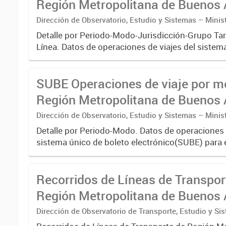
Región Metropolitana de Buenos A
agregado
Dirección de Observatorio, Estudio y Sistemas – Minis
Transporte
Detalle por Periodo-Modo-Jurisdicción-Grupo Tar
Línea. Datos de operaciones de viajes del sistem
boleto electrónico(SUBE) para el periodo regist
01/01/2013 hasta...
SUBE Operaciones de viaje por m
Región Metropolitana de Buenos A
agregado por Periodo-Modo
Dirección de Observatorio, Estudio y Sistemas – Minis
Transporte
Detalle por Periodo-Modo. Datos de operaciones 
sistema único de boleto electrónico(SUBE) para 
registrado desde 01/01/2013 hasta 30/06/2019 
transporte urbano...
Recorridos de Líneas de Transpor
Región Metropolitana de Buenos 
(RMBA)
Dirección de Observatorio de Transporte, Estudio y Si