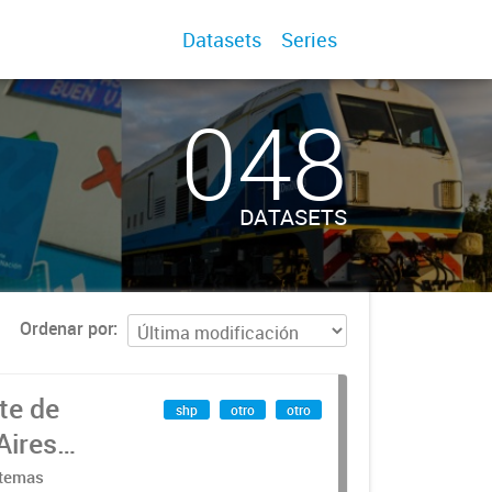
Datasets
Series
048
DATASETS
Ordenar por
te de
shp
otro
otro
Aires
stemas