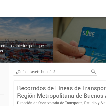
ormatos abiertos para que
os
Recorridos de Líneas de Transpor
Región Metropolitana de Buenos 
(RMBA)
Dirección de Observatorio de Transporte, Estudio y Si