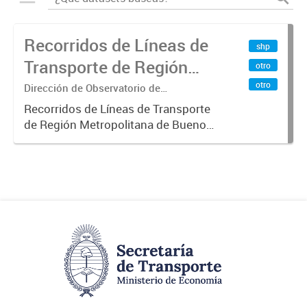
Recorridos de Líneas de
shp
Transporte de Región
otro
Metropolitana de
otro
Dirección de Observatorio de
Transporte, Estudio y Sistemas
Buenos Aires (RMBA)
Recorridos de Líneas de Transporte
de Región Metropolitana de Buenos
Aires (RMBA).-