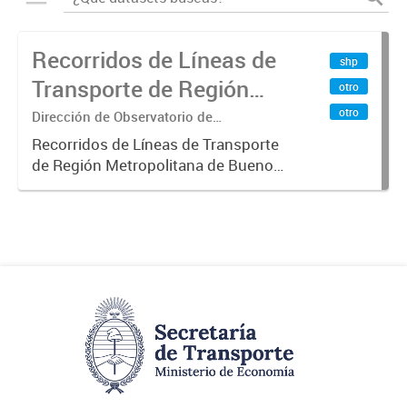
Recorridos de Líneas de
shp
Transporte de Región
otro
Metropolitana de
otro
Dirección de Observatorio de
Transporte, Estudio y Sistemas
Buenos Aires (RMBA)
Recorridos de Líneas de Transporte
de Región Metropolitana de Buenos
Aires (RMBA).-