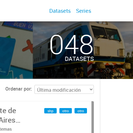
Datasets
Series
048
DATASETS
Ordenar por
te de
shp
otro
otro
Aires
stemas