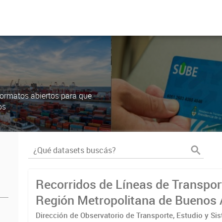
ormatos abiertos para que
os
Recorridos de Líneas de Transpor
Región Metropolitana de Buenos 
(RMBA)
Dirección de Observatorio de Transporte, Estudio y Si