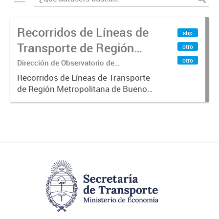
Recorridos de Líneas de
shp
Transporte de Región
otro
Metropolitana de
otro
Dirección de Observatorio de
Transporte, Estudio y Sistemas
Buenos Aires (RMBA)
Recorridos de Líneas de Transporte
de Región Metropolitana de Buenos
Aires (RMBA).-