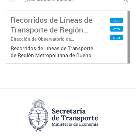
Recorridos de Líneas de
shp
Transporte de Región
otro
Metropolitana de
otro
Dirección de Observatorio de
Transporte, Estudio y Sistemas
Buenos Aires (RMBA)
Recorridos de Líneas de Transporte
de Región Metropolitana de Buenos
Aires (RMBA).-