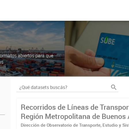
ormatos abiertos para que
os
Recorridos de Líneas de Transpor
Región Metropolitana de Buenos 
(RMBA)
Dirección de Observatorio de Transporte, Estudio y Si