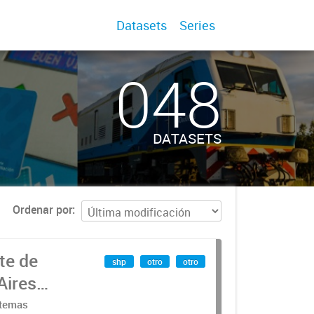
Datasets
Series
048
DATASETS
Ordenar por
te de
shp
otro
otro
Aires
stemas