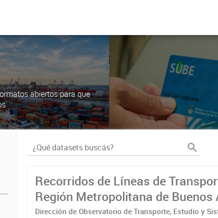
ormatos abiertos para que
os
Recorridos de Líneas de Transpor
Región Metropolitana de Buenos 
(RMBA)
Dirección de Observatorio de Transporte, Estudio y Si