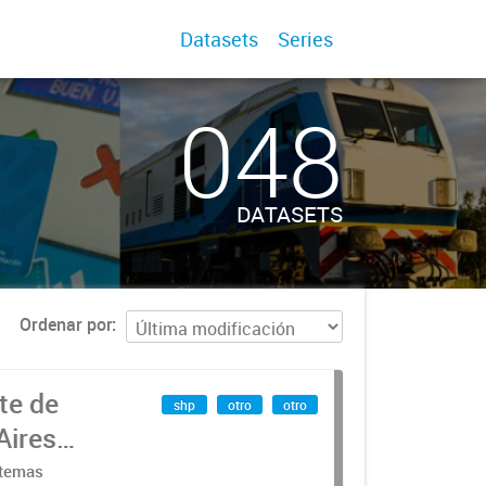
Datasets
Series
048
DATASETS
Ordenar por
te de
shp
otro
otro
Aires
stemas