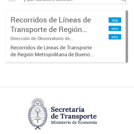
Recorridos de Líneas de
shp
Transporte de Región
otro
Metropolitana de
otro
Dirección de Observatorio de
Transporte, Estudio y Sistemas
Buenos Aires (RMBA)
Recorridos de Líneas de Transporte
de Región Metropolitana de Buenos
Aires (RMBA).-