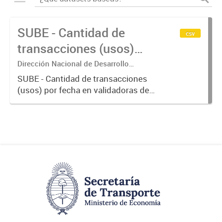
SUBE - Cantidad de
csv
transacciones (usos)
por fecha
Dirección Nacional de Desarrollo
Tecnológico - Ministerio de Transporte.
SUBE - Cantidad de transacciones
(usos) por fecha en validadoras de
la red SUBE.