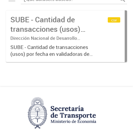
SUBE - Cantidad de
csv
transacciones (usos)
por fecha
Dirección Nacional de Desarrollo
Tecnológico - Ministerio de Transporte.
SUBE - Cantidad de transacciones
(usos) por fecha en validadoras de
la red SUBE.