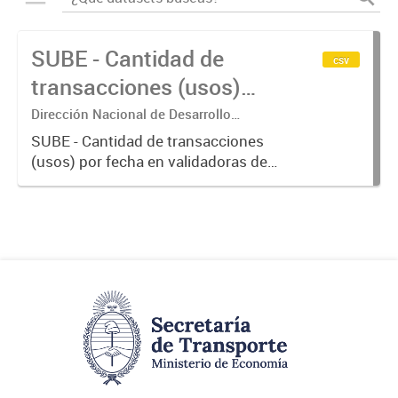
SUBE - Cantidad de
csv
transacciones (usos)
por fecha
Dirección Nacional de Desarrollo
Tecnológico - Ministerio de Transporte.
SUBE - Cantidad de transacciones
(usos) por fecha en validadoras de
la red SUBE.