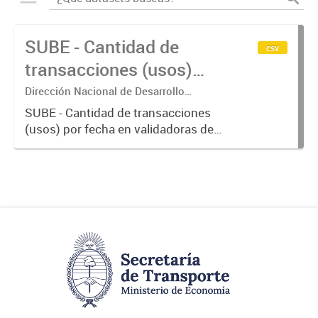
SUBE - Cantidad de
csv
transacciones (usos)
por fecha
Dirección Nacional de Desarrollo
Tecnológico - Ministerio de Transporte.
SUBE - Cantidad de transacciones
(usos) por fecha en validadoras de
la red SUBE.