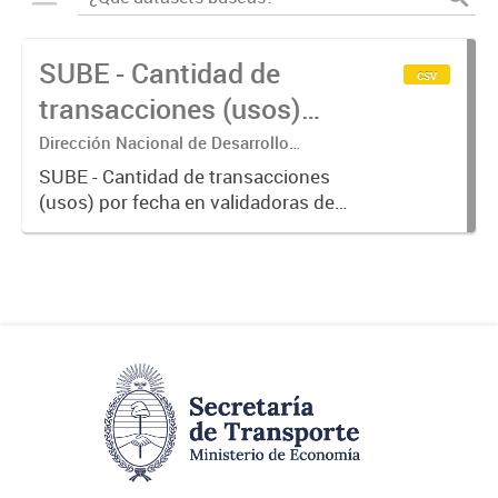
SUBE - Cantidad de
csv
transacciones (usos)
por fecha
Dirección Nacional de Desarrollo
Tecnológico - Ministerio de Transporte.
SUBE - Cantidad de transacciones
(usos) por fecha en validadoras de
la red SUBE.