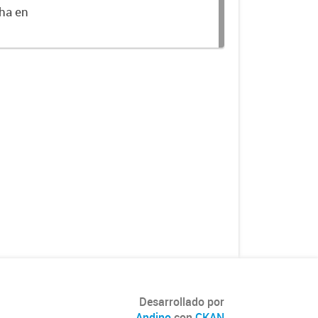
cha en
Desarrollado por
Andino
con
CKAN