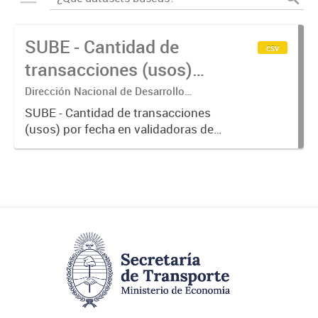
SUBE - Cantidad de
csv
transacciones (usos)
por fecha
Dirección Nacional de Desarrollo
Tecnológico - Ministerio de Transporte.
SUBE - Cantidad de transacciones
(usos) por fecha en validadoras de
la red SUBE.