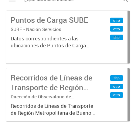
Puntos de Carga SUBE
otro
SUBE - Nación Servicios
otro
shp
Datos correspondientes a las
ubicaciones de Puntos de Carga
SUBE activos vigentes al
01/10/2019.-
Recorridos de Líneas de
shp
Transporte de Región
otro
Metropolitana de
otro
Dirección de Observatorio de
Transporte, Estudio y Sistemas
Buenos Aires (RMBA)
Recorridos de Líneas de Transporte
de Región Metropolitana de Buenos
Aires (RMBA).-