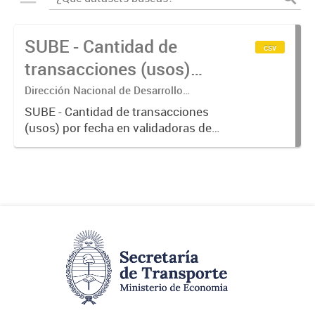
SUBE - Cantidad de
csv
transacciones (usos)
por fecha
Dirección Nacional de Desarrollo
Tecnológico - Ministerio de Transporte.
SUBE - Cantidad de transacciones
(usos) por fecha en validadoras de
la red SUBE.