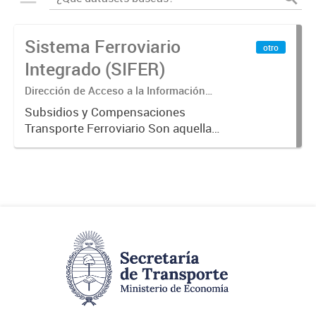
Sistema Ferroviario
otro
Integrado (SIFER)
Dirección de Acceso a la Información
Pública y Transparencia
Subsidios y Compensaciones
Transporte Ferroviario Son aquellas
transferencias realizadas por la
Adm. Pública a empresas o
consumidores, para permitir que
determinados servicios sean
provistos...