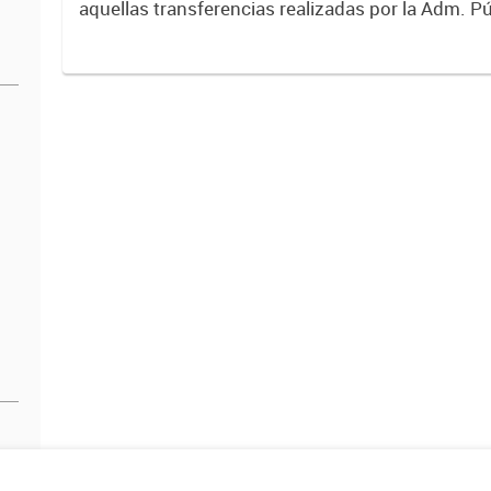
aquellas transferencias realizadas por la Adm. Pú
empresas o consumidores, para permitir que de
servicios sean provistos...