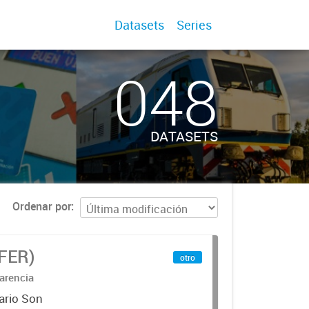
Datasets
Series
048
DATASETS
Ordenar por
IFER)
otro
arencia
ario Son