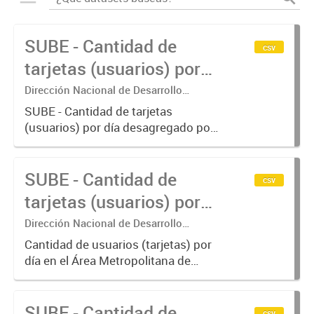
SUBE - Cantidad de
csv
tarjetas (usuarios) por
día.
Dirección Nacional de Desarrollo
Tecnológico - Ministerio de Transporte.
SUBE - Cantidad de tarjetas
(usuarios) por día desagregado por
modo de transporte.
SUBE - Cantidad de
csv
tarjetas (usuarios) por
día en AMBA.
Dirección Nacional de Desarrollo
Tecnológico - Ministerio de Transporte.
Cantidad de usuarios (tarjetas) por
día en el Área Metropolitana de
Buenos Aires desagregado por
modo de transporte.
SUBE - Cantidad de
csv