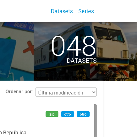
Datasets
Series
048
DATASETS
Ordenar por
zip
otro
otro
la República