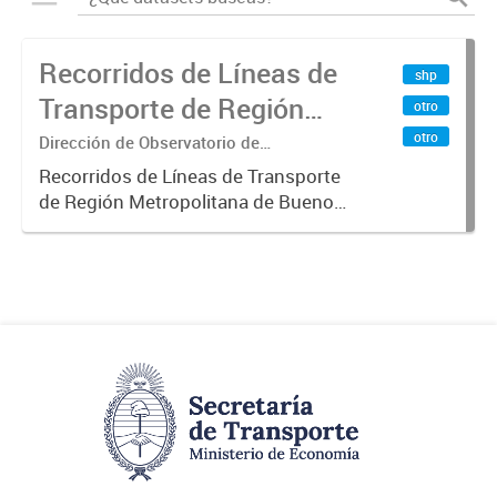
Recorridos de Líneas de
shp
Transporte de Región
otro
Metropolitana de
otro
Dirección de Observatorio de
Transporte, Estudio y Sistemas
Buenos Aires (RMBA)
Recorridos de Líneas de Transporte
de Región Metropolitana de Buenos
Aires (RMBA).-