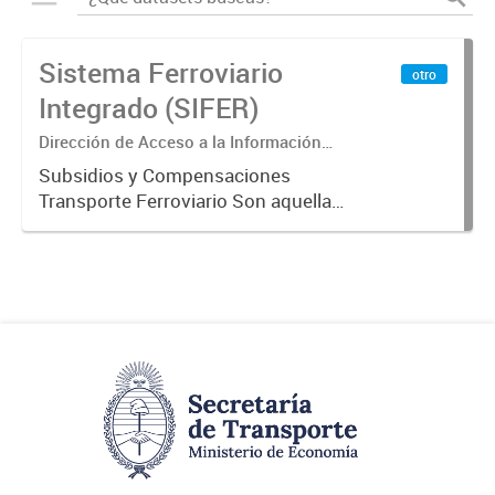
Sistema Ferroviario
otro
Integrado (SIFER)
Dirección de Acceso a la Información
Pública y Transparencia
Subsidios y Compensaciones
Transporte Ferroviario Son aquellas
transferencias realizadas por la
Adm. Pública a empresas o
consumidores, para permitir que
determinados servicios sean
provistos...