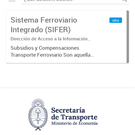
Sistema Ferroviario
otro
Integrado (SIFER)
Dirección de Acceso a la Información
Pública y Transparencia
Subsidios y Compensaciones
Transporte Ferroviario Son aquellas
transferencias realizadas por la
Adm. Pública a empresas o
consumidores, para permitir que
determinados servicios sean
provistos...