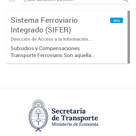
Sistema Ferroviario
otro
Integrado (SIFER)
Dirección de Acceso a la Información
Pública y Transparencia
Subsidios y Compensaciones
Transporte Ferroviario Son aquellas
transferencias realizadas por la
Adm. Pública a empresas o
consumidores, para permitir que
determinados servicios sean
provistos...