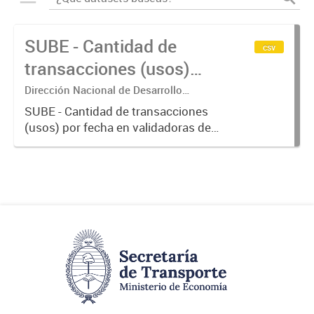
SUBE - Cantidad de
csv
transacciones (usos)
por fecha
Dirección Nacional de Desarrollo
Tecnológico - Ministerio de Transporte.
SUBE - Cantidad de transacciones
(usos) por fecha en validadoras de
la red SUBE.