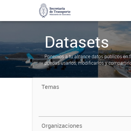
Datasets
Ponemos a tu alcance datos públicos en f
puedas usarlos, modificarlos y compartirl
Temas
Organizaciones