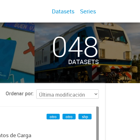
Datasets
Series
048
DATASETS
Ordenar por
otro
otro
shp
ntos de Carga