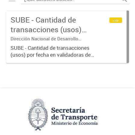
SUBE - Cantidad de
csv
transacciones (usos)
por fecha
Dirección Nacional de Desarrollo
Tecnológico - Ministerio de Transporte.
SUBE - Cantidad de transacciones
(usos) por fecha en validadoras de
la red SUBE.