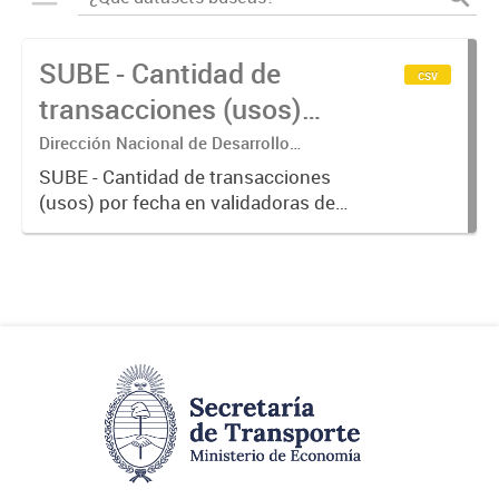
SUBE - Cantidad de
csv
transacciones (usos)
por fecha
Dirección Nacional de Desarrollo
Tecnológico - Ministerio de Transporte.
SUBE - Cantidad de transacciones
(usos) por fecha en validadoras de
la red SUBE.