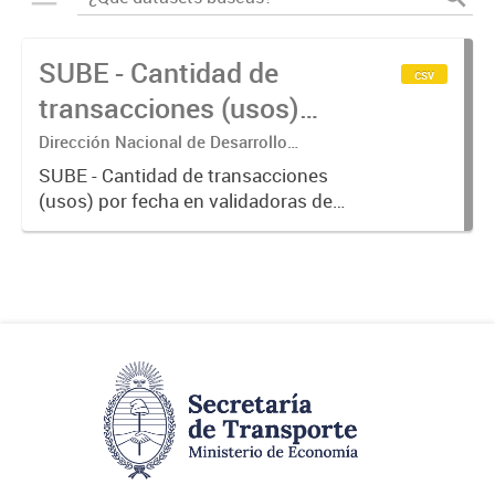
SUBE - Cantidad de
csv
transacciones (usos)
por fecha
Dirección Nacional de Desarrollo
Tecnológico - Ministerio de Transporte.
SUBE - Cantidad de transacciones
(usos) por fecha en validadoras de
la red SUBE.