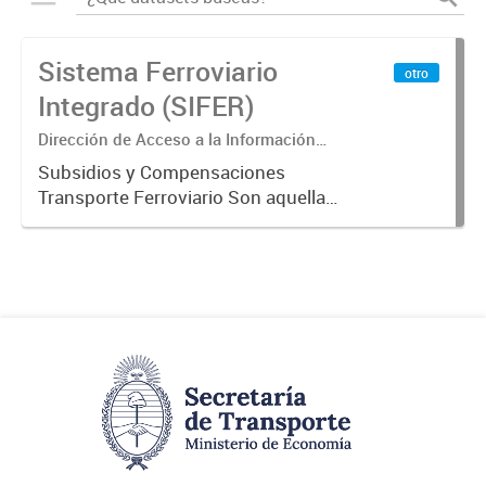
Sistema Ferroviario
otro
Integrado (SIFER)
Dirección de Acceso a la Información
Pública y Transparencia
Subsidios y Compensaciones
Transporte Ferroviario Son aquellas
transferencias realizadas por la
Adm. Pública a empresas o
consumidores, para permitir que
determinados servicios sean
provistos...